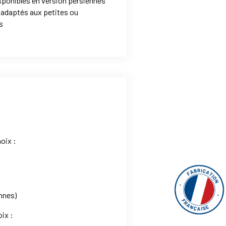
sponibles en version persiennes
 adaptés aux petites ou
s
oix :
nnes)
oix :