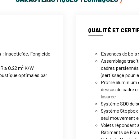
QUALITÉ ET CERTI
 : Insecticide, Fongicide
Essences de bois 
Assemblage tradit
ΔR ≥ 0.22 m² K/W
cadres persiennés
coustique optimales par
(sertissage pour l
Profilé aluminium
dessus du cadre en
lasurée
Système SDO de bu
Système Stopbox d
seul mouvement et
Volets répondant 
Bâtiments de Fra