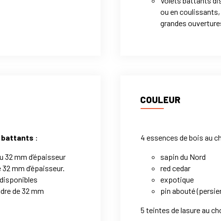
Volets battants di
ou en coulissants,
grandes ouverture
COULEUR
 battants
:
4 essences de bois au ch
 ou 32 mm d’épaisseur
sapin du Nord
e 32 mm d’épaisseur.
red cedar
 disponibles
expotique
adre de 32 mm
pin abouté (persie
5 teintes de lasure au ch