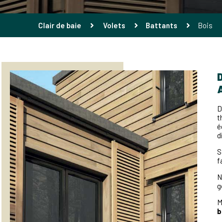
Clair de baie
Volets
Battants
Bois
D
t
é
d
S
f
N
g
M
b