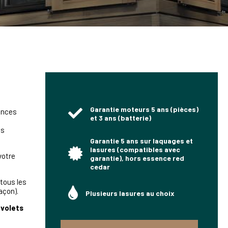
Garantie moteurs 5 ans (pièces)
ances
et 3 ans (batterie)
es
Garantie 5 ans sur laquages et
lasures (compatibles avec
votre
garantie), hors essence red
cedar
 tous les
açon).
Plusieurs lasures au choix
e
volets