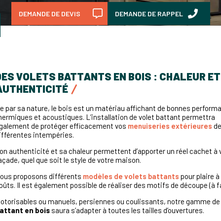
DEMANDE DE DEVIS
DEMANDE DE RAPPEL
DES VOLETS BATTANTS EN BOIS : CHALEUR ET
AUTHENTICITÉ
e par sa nature, le bois est un matériau affichant de bonnes perform
hermiques et acoustiques. L’installation de volet battant permettra
galement de protéger efficacement vos
menuiseries extérieures
d
ifférentes intempéries.
on authenticité et sa chaleur permettent d’apporter un réel cachet à 
açade, quel que soit le style de votre maison.
ous proposons différents
modèles de volets battants
pour plaire à
oûts. Il est également possible de réaliser des motifs de découpe (à f
otorisables ou manuels, persiennes ou coulissants, notre gamme d
attant en bois
saura s’adapter à toutes les tailles d’ouvertures.