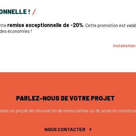
ONNELLE !
remise exceptionnelle de -20%
ette
. Cette promotion est valable
t des économies !
Installation
PARLEZ-NOUS DE VOTRE PROJET
avez un projet de rénovation de menuiseries ou de pose en construc
NOUS CONTACTER