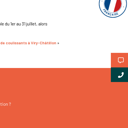
 du 1er au 31 juillet, alors
 de coulissants à Viry-Châtillon
»
tion ?