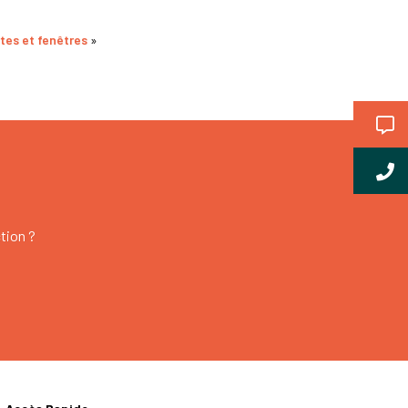
rtes et fenêtres
»
tion ?