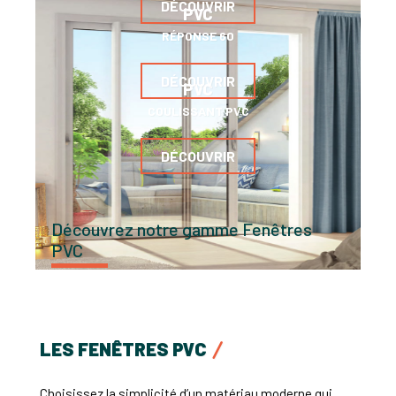
DÉCOUVRIR
PVC
RÉPONSE 60
DÉCOUVRIR
PVC
COULISSANT PVC
DÉCOUVRIR
Découvrez notre gamme Fenêtres
PVC
LES FENÊTRES PVC
Choisissez la simplicité d’un matériau moderne qui