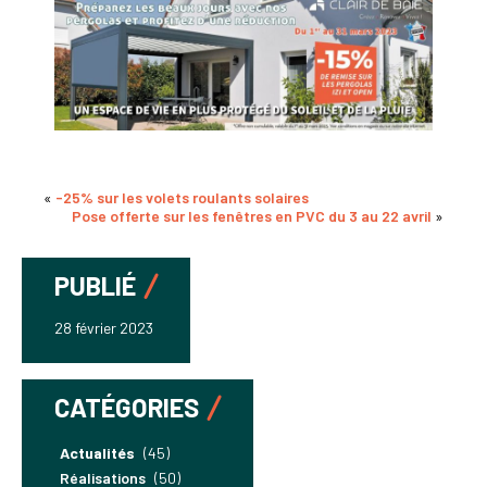
«
-25% sur les volets roulants solaires
Pose offerte sur les fenêtres en PVC du 3 au 22 avril
»
PUBLIÉ
28 février 2023
CATÉGORIES
Actualités
(45)
Réalisations
(50)