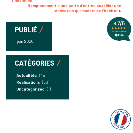
Chevreuse
Remplacement d’une porte d’entrée aux Ulis : une
rénovation qui modernise l’habitat
»
PUBLIÉ
1 juin 2026
CATÉGORIES
Actualités
(45)
Réalisations
(50)
Uncategorized
(1)