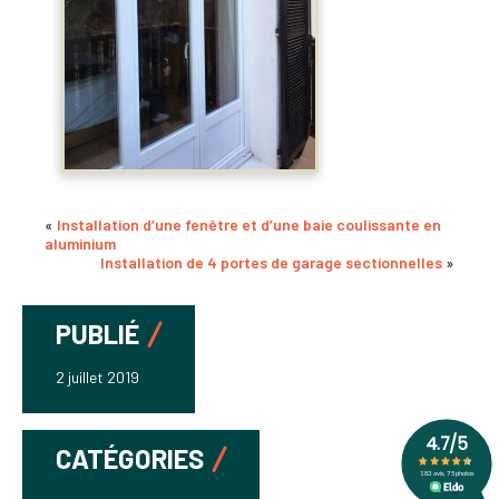
«
Installation d’une fenêtre et d’une baie coulissante en
aluminium
Installation de 4 portes de garage sectionnelles
»
PUBLIÉ
2 juillet 2019
CATÉGORIES