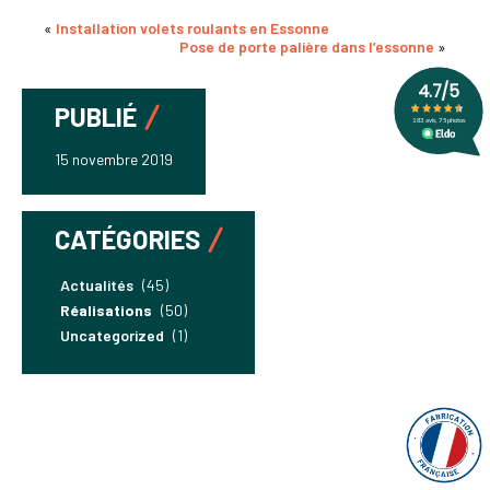
«
Installation volets roulants en Essonne
Pose de porte palière dans l’essonne
»
PUBLIÉ
15 novembre 2019
CATÉGORIES
Actualités
(45)
Réalisations
(50)
Uncategorized
(1)